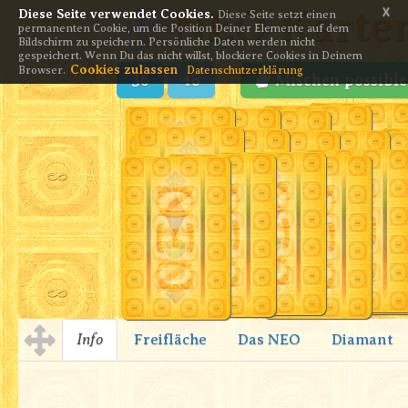
NEO Kartens
x
Diese Seite verwendet Cookies.
Diese Seite setzt einen
permanenten Cookie, um die Position Deiner Elemente auf dem
Bildschirm zu speichern. Persönliche Daten werden nicht
gespeichert. Wenn Du das nicht willst, blockiere Cookies in Deinem
Cookies zulassen
Browser.
Datenschutzerklärung
36
48
Mischen possibl
Info
Freifläche
Das NEO
Diamant